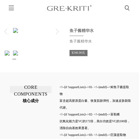




鱼子酱精华水
鱼子酱精华水
¥248.00元
CORE
<!--[if !supportLists]-->
01-
<!--[endif]-->
鲟鱼子酱提取
COMPONENTS
物
核心成分
富含超高胶原蛋白量、恢复肌肤弹性，加速皮肤新陈
代谢。
<!--[if !supportLists]-->
02-
<!--[endif]-->
富勒烯
抗氧化能力是
VC
的
172
倍，美白功效是
VC
的
100
倍，
清除自由基效果显著。
<!--[if !supportLists]-->
03-
<!--[endif]-->
巨藻提取物