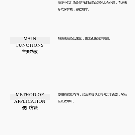
海藻中活性物质能与皮肤蛋白通过水合作用，在皮表
形成保护膜，强效锁水。
MAIN
加乘肌肤焕活速度，恢复柔嫩润泽光感。
FUNCTIONS
主要功效
METHOD OF
使用前摇晃均匀，然后将精华水均匀涂于面部，轻拍
APPLICATION
至吸收即可。
使用方法